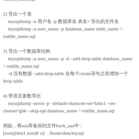
2) 导出一个表
mysqldump -u 用户名 -p 数据库名 表名> 导出的文件名
mysqldump -u user_name -p database_name table_name >
outfile_name.sql
3) 导出一个数据库结构
mysqldump -u user_name -p -d –add-drop-table database_name
> outfile_name.sql
-d 没有数据 –add-drop-table 在每个create语句之前增加一个
drop table
4) 带语言参数导出
mysqldump -uroot -p –default-character-set=latin1 –set-
charset=gbk –skip-opt database_name > outfile_name.sql
例如，将aaa库备份到文件back_aaa中：
[root@test1 root]# cd /home/data/mysql