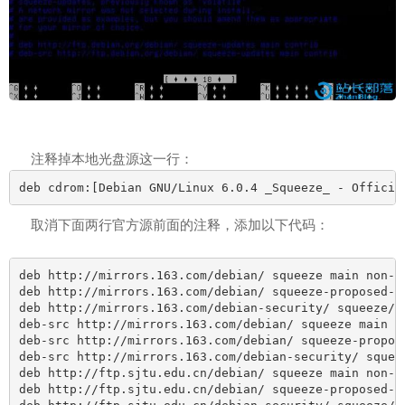
注释掉本地光盘源这一行：
deb cdrom:[Debian GNU/Linux 6.0.4 _Squeeze_ - Officia
取消下面两行官方源前面的注释，添加以下代码：
deb http://mirrors.163.com/debian/ squeeze main non-fr
deb http://mirrors.163.com/debian/ squeeze-proposed-up
deb http://mirrors.163.com/debian-security/ squeeze/up
deb-src http://mirrors.163.com/debian/ squeeze main no
deb-src http://mirrors.163.com/debian/ squeeze-propose
deb-src http://mirrors.163.com/debian-security/ squeez
deb http://ftp.sjtu.edu.cn/debian/ squeeze main non-fr
deb http://ftp.sjtu.edu.cn/debian/ squeeze-proposed-up