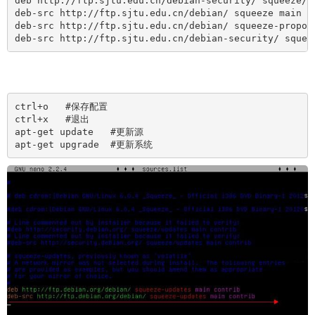
deb http://ftp.sjtu.edu.cn/debian-security/ squeeze/up
deb-src http://ftp.sjtu.edu.cn/debian/ squeeze main no
deb-src http://ftp.sjtu.edu.cn/debian/ squeeze-propose
deb-src http://ftp.sjtu.edu.cn/debian-security/ squee
ctrl+o   #保存配置

ctrl+x   #退出

apt-get update   #更新源

apt-get upgrade  #更新系统