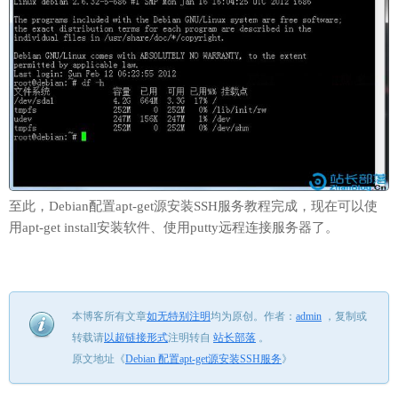
至此，Debian配置apt-get源安装SSH服务教程完成，现在可以使
用apt-get install安装软件、使用putty远程连接服务器了。
本博客所有文章
如无特别注明
均为原创。
作者：
admin
，
复制或
转载请
以超链接形式
注明转自
站长部落
。
原文地址《
Debian 配置apt-get源安装SSH服务
》