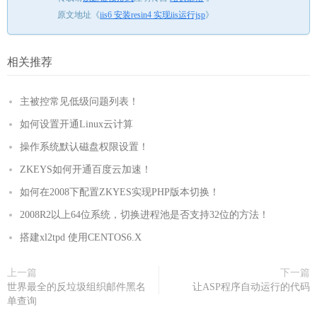
原文地址《
iis6 安装resin4 实现iis运行jsp
》
相关推荐
主被控常见低级问题列表！
如何设置开通Linux云计算
操作系统默认磁盘权限设置！
ZKEYS如何开通百度云加速！
如何在2008下配置ZKYES实现PHP版本切换！
2008R2以上64位系统，切换进程池是否支持32位的方法！
搭建xl2tpd 使用CENTOS6.X
上一篇
下一篇
世界最全的反垃圾组织邮件黑名
让ASP程序自动运行的代码
单查询