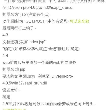
"主目录"选项卡中的"配置" 中的"添加",可执行文件如上
浏览
至:
D:\resin-pro-4.0.5\win32\isapi_srun.dll
扩展名为".jsp"(注意有个点)
动作 限制为 "GET,POST"(中间有逗号)
可以选全部
最后两行打上钩子~
4-3
文档选项,添加"index.jsp"
"确定"(如果有框弹出,就点"全选"按钮后 确定)
4-4
web扩展服务里添加一个新的web扩展服务
扩展名 填 jsp
要求的文件 添加为
浏览至:
D:\resin-pro-
4.0.5\win32\isapi_srun.dll
设置允许..
确定
4-5重启下iis吧,这时候isapi的jsp会变成绿色向上箭头..